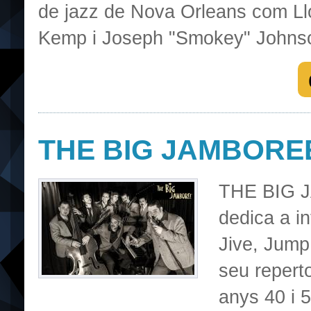
de jazz de Nova Orleans com Ll
Kemp i Joseph "Smokey" Johns
THE BIG JAMBOREE
THE BIG J
dedica a i
Jive, Jump
seu repert
anys 40 i 5