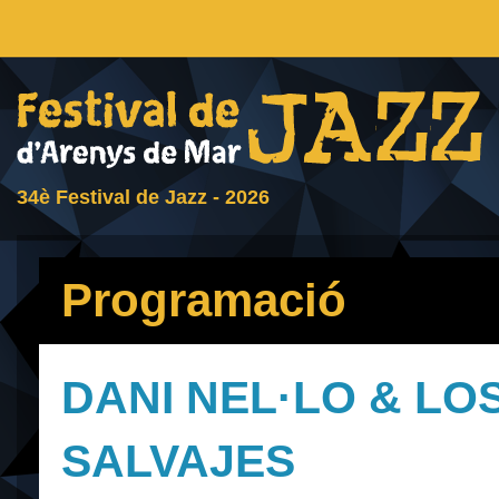
34è Festival de Jazz - 2026
Programació
DANI NEL·LO & LO
SALVAJES