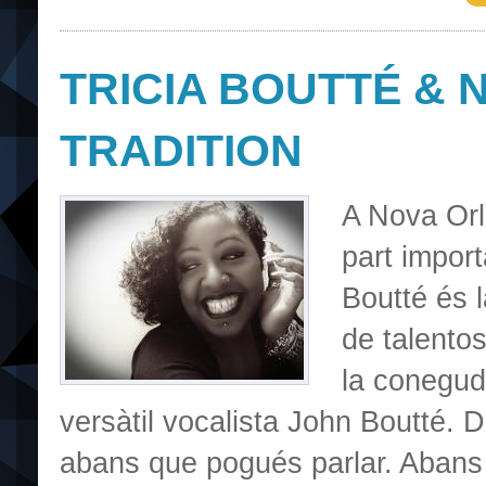
TRICIA BOUTTÉ &
TRADITION
A Nova Orl
part import
Boutté és l
de talentos
la coneguda
versàtil vocalista John Boutté.
abans que pogués parlar. Abans