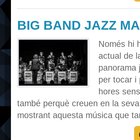
BIG BAND JAZZ M
Només hi h
actual de 
panorama j
per tocar 
hores sens
també perquè creuen en la seva 
mostrant aquesta música que tant