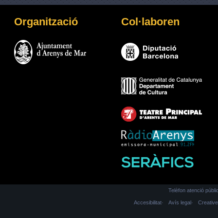
Organització
Col·laboren
Telèfon atenció públ
Accesibilitat
Avís legal
Creati