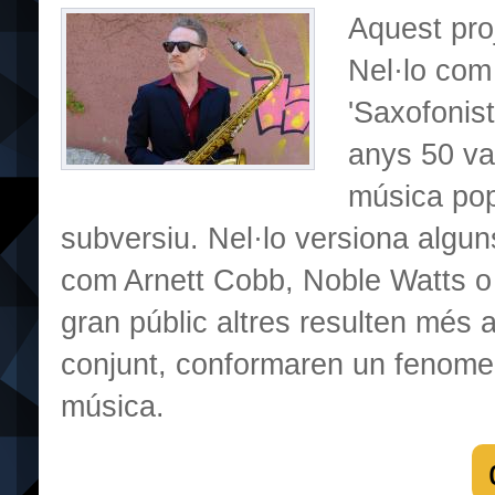
Aquest proj
Nel·lo com 
'Saxofonis
anys 50 van
música pop
subversiu. Nel·lo versiona algun
com Arnett Cobb, Noble Watts o
gran públic altres resulten més 
conjunt, conformaren un fenomen ú
música.