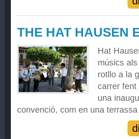
d
THE HAT HAUSEN 
Hat Hausen
músics als
rotllo a la
carrer fent
una inaugu
convenció, com en una terrassa
d