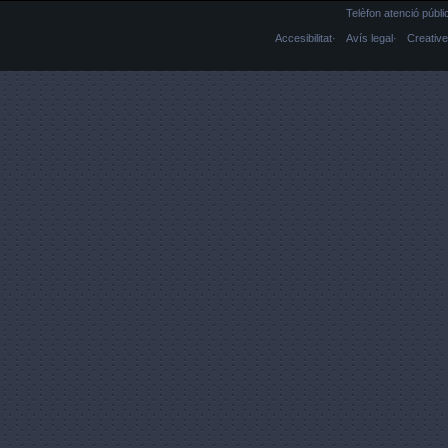
Telèfon atenció públ
Accesibilitat
Avís legal
Creati