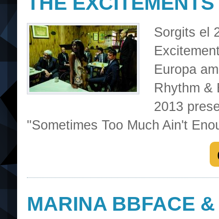
THE EXCITEMENTS
Sorgits el
Excitement
Europa amb 
Rhythm & B
2013 prese
"Sometimes Too Much Ain't Eno
MARINA BBFACE &